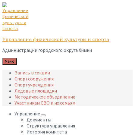
Skip
Skip
Skip
to
to
to
content
main
footer
navigation
Управление физической культуры и спорта
Администрации городского округа Химки
Меню
Запись в секции
Спортсооружения
Спортучреждения
Ледовые площадки
Методическое объединение
Участникам СВО и их семьям
Управление
Документы
Структура управления
История комитета