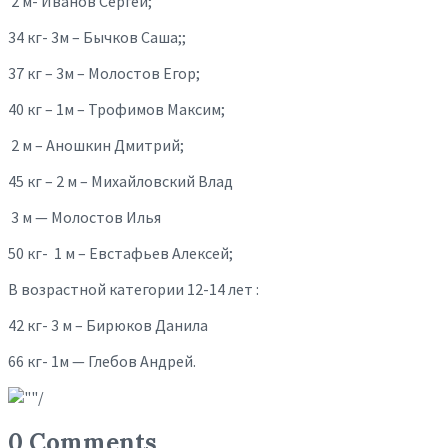
2 м- Иванов Сергей;
34 кг- 3м – Бычков Саша;;
37 кг – 3м – Молостов Егор;
40 кг – 1м – Трофимов Максим;
2 м – Аношкин Дмитрий;
45 кг – 2 м – Михайловский Влад
3 м — Молостов Илья
50 кг- 1 м – Евстафьев Алексей;
В возрастной категории 12-14 лет :
42 кг- 3 м – Бирюков Данила
66 кг- 1м — Глебов Андрей.
0 Comments