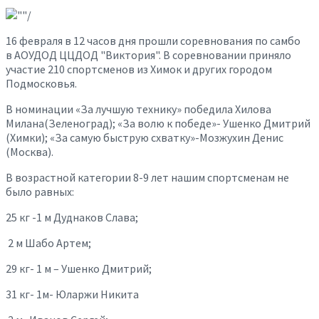
16 февраля в 12 часов дня прошли соревнования по самбо
в АОУДОД ЦЦДОД "Виктория". В соревновании приняло
участие 210 спортсменов из Химок и других городом
Подмосковья.
В номинации
«За лучшую технику» победила Хилова
Милана(Зеленоград);
«За волю к победе»- Ушенко Дмитрий
(Химки);
«За самую быструю схватку»-Мозжухин Денис
(Москва).
В возрастной категории 8-9 лет нашим спортсменам не
было равных:
25 кг -1 м Дуднаков Слава;
2 м Шабо Артем;
29 кг- 1 м – Ушенко Дмитрий;
31 кг- 1м- Юларжи Никита