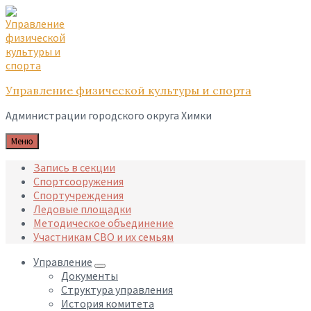
Skip
Skip
Skip
to
to
to
content
main
footer
navigation
Управление физической культуры и спорта
Администрации городского округа Химки
Меню
Запись в секции
Спортсооружения
Спортучреждения
Ледовые площадки
Методическое объединение
Участникам СВО и их семьям
Управление
Документы
Структура управления
История комитета