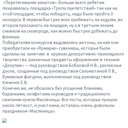
«Перетягивание канатов». Больше всего ребятам
понравилась площадка «Тропа препятствий» так как на
этой площадке, чтобы победить, надо было пройти 3
конкурса. В первом быстрее всех пробежать на ходулях, во
втором проскакать на лошадке, ну а в третьем чеканя
снежком на сковороде, как можно быстрее добежать до
финиша.
Победителям конкурсов выдавались жетоны, на них они
приобретали на «Ярмарке» сувениры, которые были
сделаны на занятиях в кружках декоративно-прикладного
творчества: различные предметы оформление в технике
«Декупаж» — под руководством Бобковой Н.В., расписные
доски, созданные под руководством Саломатиной Л.В.,
бумажные фигурки, выполненные под руководством
Киченко Е.В.
Конечно же, не обошлась без угощения: блинами,
баранками, конфетами хороводов и традиционного
сжигания чучела Масленицы. Все гости, которых пришло
около пятисот, и участники, остались очень довольны
праздником «Масленица».