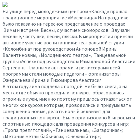
На улице перед молодежным центром «Каскад» прошло
традиционное мероприятие «Масленица» На празднике
было показано интересное представление о проводах
Зимы и встрече Весны, с участием скоморохов. Звучали
весёлые, частушки, песни, пляски. В мероприятии приняли
активное участие воспитанники: театральной студии
«Коломбина» под руководством Антоновой Ирины
Валентиновны, «Молодежного театра», Танцевальной
группы «Успех» под руководством Рамадановой Анастасии
Сергеевны. Главными авторами и режиссерами всей
программы стали молодые педагоги – организаторы
Ожерельева Ирина и Тихомирова Анастасия.
В этом году зима подвела с погодой. Не было снега, а на
местах где обычно проходили конкурсы образовались
огромные лужи, именно поэтому пришлось отказаться от
многих конкурсов которые, проводились и придумывать
совершенно новые, делать новый реквизит для
традиционных конкурсов. Было организовано 6 игровых и
спортивных площадок для проведения конкурсов и игр:
«Тропа препятствий», «Танцевальная», «Загадочная»;
«Метание метлы бабы-яги»; «Снежный тир»;