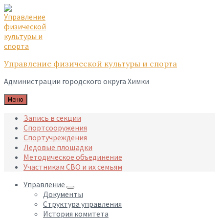
Skip
Skip
Skip
to
to
to
content
main
footer
navigation
Управление физической культуры и спорта
Администрации городского округа Химки
Меню
Запись в секции
Спортсооружения
Спортучреждения
Ледовые площадки
Методическое объединение
Участникам СВО и их семьям
Управление
Документы
Структура управления
История комитета