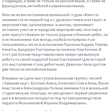
о надеждах, о маме не только на русском языке, а также на
французском, английской и украинских языках.
Многие из воспитанников вокальной студии «Фиеста»
занимаются не первый год и с удовольствием участвуют в
мероприятиях, организуемых в школах, принимают
активное участие в городских мероприятиях, поэтому в
зале присутствовали не только родные и близкие ребят, но
и их поклонники. Как всегда, особой популярностью
пользовались песни в исполнении Пронозы Андрея, Гожева
Никиты, Ародзеро Екатерины ну конечно Ким Ксении. В
этот раз Ксения представила свою новую премьерную
работу со своей подругой Казак Екатериной (для которой
это выступление стало дебютным). Девочки спели дуэтом
две песни на английском языке.
Впервые на сцене выступила вокальная группа с песней
«Замыкая круг». Бутенко Алиса, Колегова Соня и Анна, Мусик
Анастасия и Александрова Полина занимаются в вокальной
студии меньше полугода, но уже делают первые уверенные
шаги в вокальных концертах под чутким руководством
педагога Мельниковой Марины Владимировны.