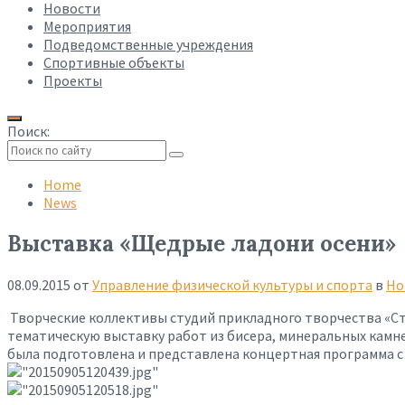
Новости
Мероприятия
Подведомственные учреждения
Спортивные объекты
Проекты
Поиск:
Collapse
search
Home
News
Выставка «Щедрые ладони осени»
08.09.2015
от
Управление физической культуры и спорта
в
Но
Творческие коллективы студий прикладного творчества «Ст
тематическую выставку работ из бисера, минеральных камней
была подготовлена и представлена концертная программа с у