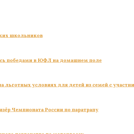
ких школьников
сь победами в ЮФЛ на домашнем поле
а льготных условиях для детей из семей с участн
изёр Чемпионата России по паратрапу