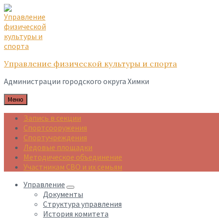
Skip
Skip
Skip
to
to
to
content
main
footer
navigation
Управление физической культуры и спорта
Администрации городского округа Химки
Меню
Запись в секции
Спортсооружения
Спортучреждения
Ледовые площадки
Методическое объединение
Участникам СВО и их семьям
Управление
Документы
Структура управления
История комитета