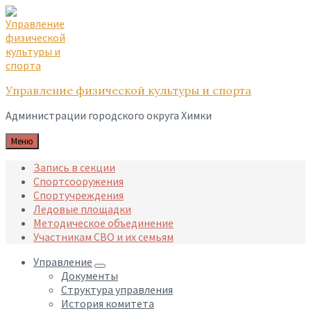
Skip
Skip
Skip
to
to
to
content
main
footer
navigation
Управление физической культуры и спорта
Администрации городского округа Химки
Меню
Запись в секции
Спортсооружения
Спортучреждения
Ледовые площадки
Методическое объединение
Участникам СВО и их семьям
Управление
Документы
Структура управления
История комитета