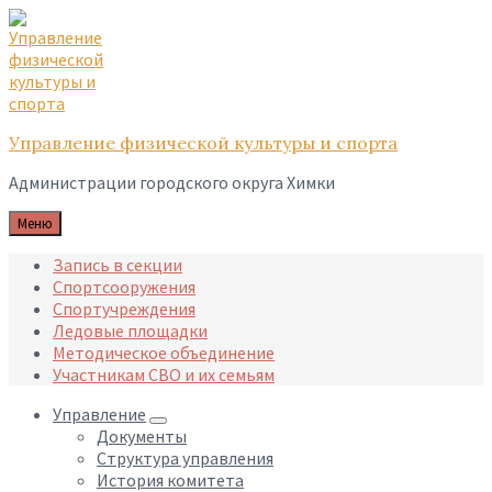
Skip
Skip
Skip
to
to
to
content
main
footer
navigation
Управление физической культуры и спорта
Администрации городского округа Химки
Меню
Запись в секции
Спортсооружения
Спортучреждения
Ледовые площадки
Методическое объединение
Участникам СВО и их семьям
Управление
Документы
Структура управления
История комитета