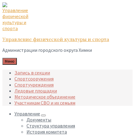
Skip
Skip
Skip
to
to
to
content
main
footer
navigation
Управление физической культуры и спорта
Администрации городского округа Химки
Меню
Запись в секции
Спортсооружения
Спортучреждения
Ледовые площадки
Методическое объединение
Участникам СВО и их семьям
Управление
Документы
Структура управления
История комитета