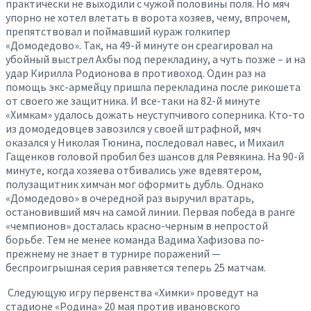
практически не выходили с чужой половины поля. Но мяч
упорно не хотел влетать в ворота хозяев, чему, впрочем,
препятствовал и поймавший кураж голкипер
«Домодедово». Так, на 49-й минуте он среагировал на
убойный выстрел Ахбы под перекладину, а чуть позже – и на
удар Кирилла Родионова в противоход. Один раз на
помощь экс-армейцу пришла перекладина после рикошета
от своего же защитника. И все-таки на 82-й минуте
«Химкам» удалось дожать неуступчивого соперника. Кто-то
из домодедовцев завозился у своей штрафной, мяч
оказался у Николая Тюнина, последовал навес, и Михаил
Гащенков головой пробил без шансов для Ревякина. На 90-й
минуте, когда хозяева отбивались уже вдевятером,
полузащитник химчан мог оформить дубль. Однако
«Домодедово» в очередной раз выручил вратарь,
остановивший мяч на самой линии. Первая победа в ранге
«чемпионов» досталась красно-черным в непростой
борьбе. Тем не менее команда Вадима Хафизова по-
прежнему не знает в турнире поражений —
беспроигрышная серия равняется теперь 25 матчам.
Следующую игру первенства «Химки» проведут на
стадионе «Родина» 20 мая против ивановского