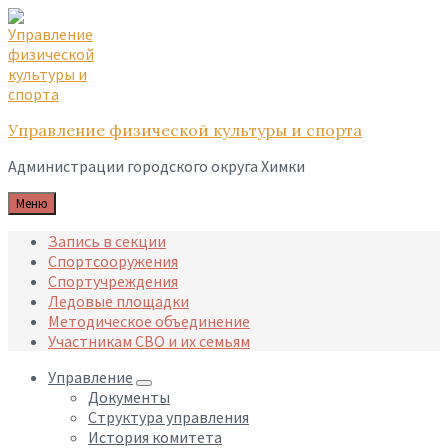
Skip
Skip
Skip
to
to
to
content
main
footer
navigation
Управление физической культуры и спорта
Администрации городского округа Химки
Меню
Запись в секции
Спортсооружения
Спортучреждения
Ледовые площадки
Методическое объединение
Участникам СВО и их семьям
Управление
Документы
Структура управления
История комитета