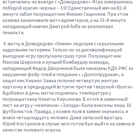
встречались на выезде с «Домодедово». Игра завершилась
победой красно-черных – 1:0! Единственный мяч на 82-й
минуте забил полузащитник Михаил Гащенков. При этом
хозяева заканчивали матч вдевятером, а на 33-й минуте
нападающий химчан Дмитрий Ахба не реализовал
пенальти.
К матчу в Домодедово «Химки» подошли с серьезными
кадровыми потерями. Только из-за дисквалификаций
выездную игру пропускали сразу трое. Полузащитник
Максим Широков и лучший бомбардир команды,
нападающий Федор Дворников были наказаны КДК РФС за
нарушение фейр-плей в поединке с «Долгопрудным», а
защитник Кирилл Заика получил четвертую желтую
карточку в предыдущей встрече против тверской «Волги».
Вдобавок в день матча поднялась температура у
полузащитника Никиты Кирсанова. В итоге в заявочный
лист на игру у «чемпиона» «Запада» были внесены лишь 16
футболистов. Правда, у хозяев поля в заявке значилось и
вовсе четырнадцать человек. Даже запасной вратарь
Юрий Костриков в случае чего готов был выйти на замену в
качестве полевого игрока.