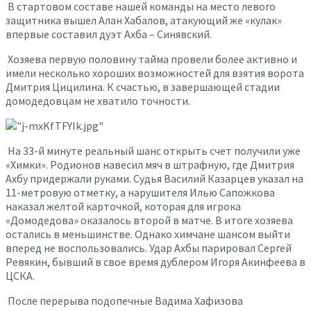
В стартовом составе нашей команды на место левого
защитника вышел Алан Хабалов, атакующий же «кулак»
впервые составил дуэт Ахба – Синявский.
Хозяева первую половину тайма провели более активно и
имели несколько хороших возможностей для взятия ворота
Дмитрия Цицилина. К счастью, в завершающей стадии
домодедовцам не хватило точности.
На 33-й минуте реальный шанс открыть счет получили уже
«Химки». Родионов навесил мяч в штрафную, где Дмитрия
Ахбу придержали руками. Судья Василий Казарцев указал на
11-метровую отметку, а нарушителя Илью Сапожкова
наказал желтой карточкой, которая для игрока
«Домодедова» оказалось второй в матче. В итоге хозяева
остались в меньшинстве. Однако химчане шансом выйти
вперед не воспользовались. Удар Ахбы парировал Сергей
Ревякин, бывший в свое время дублером Игоря Акинфеева в
ЦСКА.
После перерыва подопечные Вадима Хафизова