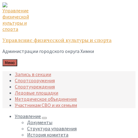
Skip
Skip
Skip
to
to
to
content
main
footer
navigation
Управление физической культуры и спорта
Администрации городского округа Химки
Меню
Запись в секции
Спортсооружения
Спортучреждения
Ледовые площадки
Методическое объединение
Участникам СВО и их семьям
Управление
Документы
Структура управления
История комитета