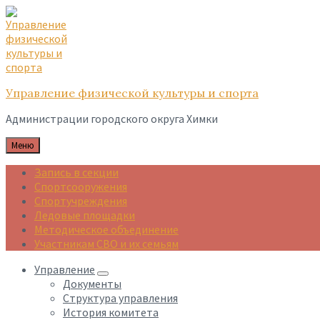
Skip
Skip
Skip
to
to
to
content
main
footer
navigation
Управление физической культуры и спорта
Администрации городского округа Химки
Меню
Запись в секции
Спортсооружения
Спортучреждения
Ледовые площадки
Методическое объединение
Участникам СВО и их семьям
Управление
Документы
Структура управления
История комитета