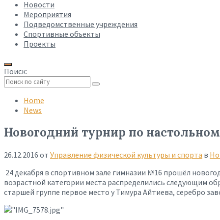
Новости
Мероприятия
Подведомственные учреждения
Спортивные объекты
Проекты
Поиск:
Collapse
search
Home
News
Новогодний турнир по настольном
26.12.2016
от
Управление физической культуры и спорта
в
Но
24 декабря в спортивном зале гимназии №16 прошёл нового
возрастной категории места распределились следующим обра
старшей группе первое место у Тимура Айтиева, серебро за