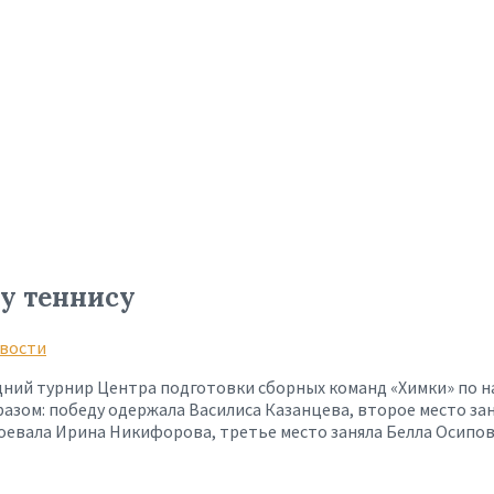
у теннису
вости
дний турнир Центра подготовки сборных команд «Химки» по н
зом: победу одержала Василиса Казанцева, второе место зан
воевала Ирина Никифорова, третье место заняла Белла Осипов