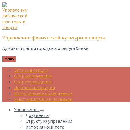
Skip
Skip
Skip
to
to
to
content
main
footer
navigation
Управление физической культуры и спорта
Администрации городского округа Химки
Меню
Запись в секции
Спортсооружения
Спортучреждения
Ледовые площадки
Методическое объединение
Участникам СВО и их семьям
Управление
Документы
Структура управления
История комитета