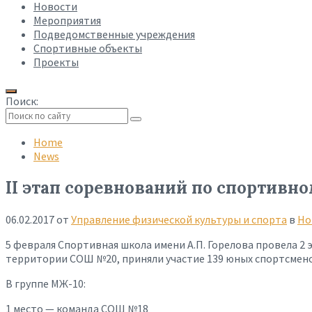
Новости
Мероприятия
Подведомственные учреждения
Спортивные объекты
Проекты
Поиск:
Collapse
search
Home
News
II этап соревнований по спортив
06.02.2017
от
Управление физической культуры и спорта
в
Но
5 февраля Спортивная школа имени А.П. Горелова провела 
территории СОШ №20, приняли участие 139 юных спортсменов
В группе МЖ-10:
1 место — команда СОШ №18