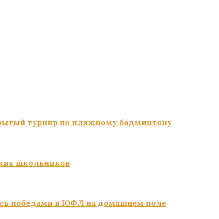
ткрытый турнир по пляжному бадминтону
ких школьников
сь победами в ЮФЛ на домашнем поле