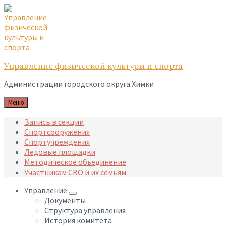
Skip
Skip
Skip
to
to
to
content
main
footer
navigation
Управление физической культуры и спорта
Администрации городского округа Химки
Меню
Запись в секции
Спортсооружения
Спортучреждения
Ледовые площадки
Методическое объединение
Участникам СВО и их семьям
Управление
Документы
Структура управления
История комитета