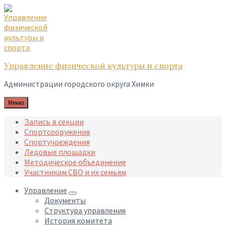
Skip
Skip
Skip
to
to
to
content
main
footer
navigation
Управление физической культуры и спорта
Администрации городского округа Химки
Меню
Запись в секции
Спортсооружения
Спортучреждения
Ледовые площадки
Методическое объединение
Участникам СВО и их семьям
Управление
Документы
Структура управления
История комитета