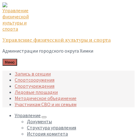
Skip
Skip
Skip
to
to
to
content
main
footer
navigation
Управление физической культуры и спорта
Администрации городского округа Химки
Меню
Запись в секции
Спортсооружения
Спортучреждения
Ледовые площадки
Методическое объединение
Участникам СВО и их семьям
Управление
Документы
Структура управления
История комитета