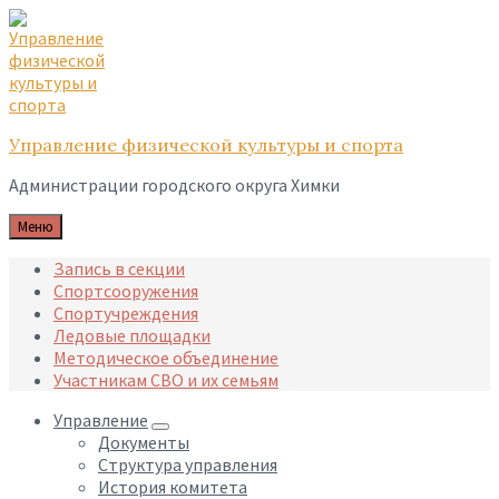
Skip
Skip
Skip
to
to
to
content
main
footer
navigation
Управление физической культуры и спорта
Администрации городского округа Химки
Меню
Запись в секции
Спортсооружения
Спортучреждения
Ледовые площадки
Методическое объединение
Участникам СВО и их семьям
Управление
Документы
Структура управления
История комитета