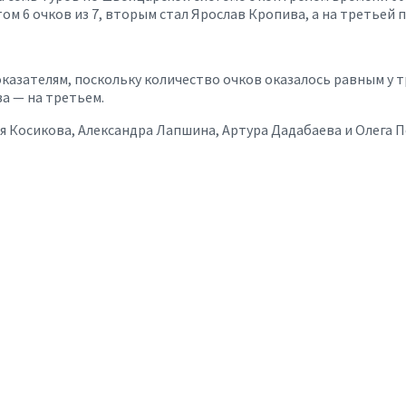
ом 6 очков из 7, вторым стал Ярослав Кропива, а на третьей 
азателям, поскольку количество очков оказалось равным у тр
ва — на третьем.
я Косикова, Александра Лапшина, Артура Дадабаева и Олега П