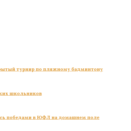
ткрытый турнир по пляжному бадминтону
ких школьников
сь победами в ЮФЛ на домашнем поле