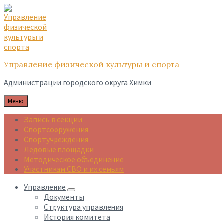
Skip
Skip
Skip
to
to
to
content
main
footer
navigation
Управление физической культуры и спорта
Администрации городского округа Химки
Меню
Запись в секции
Спортсооружения
Спортучреждения
Ледовые площадки
Методическое объединение
Участникам СВО и их семьям
Управление
Документы
Структура управления
История комитета