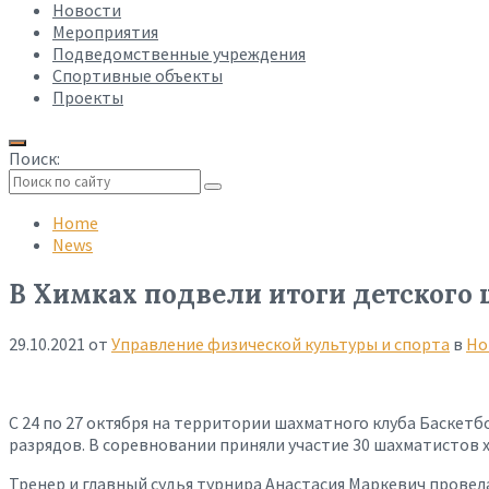
Новости
Мероприятия
Подведомственные учреждения
Спортивные объекты
Проекты
Поиск:
Collapse
search
Home
News
В Химках подвели итоги детского 
29.10.2021
от
Управление физической культуры и спорта
в
Но
С 24 по 27 октября на территории шахматного клуба Баскет
разрядов. В соревновании приняли участие 30 шахматистов 
Тренер и главный судья турнира Анастасия Маркевич провел