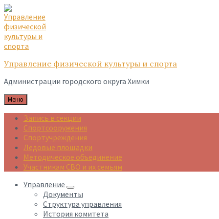
Skip
Skip
Skip
to
to
to
content
main
footer
navigation
Управление физической культуры и спорта
Администрации городского округа Химки
Меню
Запись в секции
Спортсооружения
Спортучреждения
Ледовые площадки
Методическое объединение
Участникам СВО и их семьям
Управление
Документы
Структура управления
История комитета