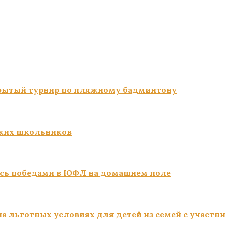
ткрытый турнир по пляжному бадминтону
ких школьников
сь победами в ЮФЛ на домашнем поле
а льготных условиях для детей из семей с участн