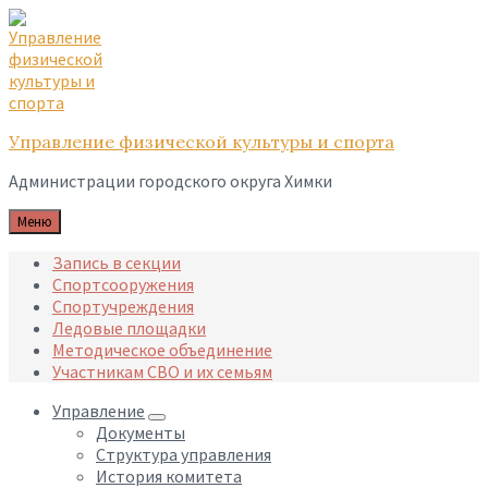
Skip
Skip
Skip
to
to
to
content
main
footer
navigation
Управление физической культуры и спорта
Администрации городского округа Химки
Меню
Запись в секции
Спортсооружения
Спортучреждения
Ледовые площадки
Методическое объединение
Участникам СВО и их семьям
Управление
Документы
Структура управления
История комитета