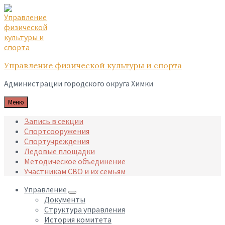
Skip
Skip
Skip
to
to
to
content
main
footer
navigation
Управление физической культуры и спорта
Администрации городского округа Химки
Меню
Запись в секции
Спортсооружения
Спортучреждения
Ледовые площадки
Методическое объединение
Участникам СВО и их семьям
Управление
Документы
Структура управления
История комитета