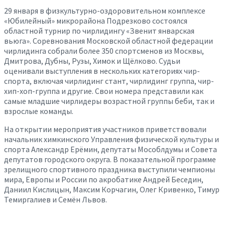
29 января в физкультурно-оздоровительном комплексе
«Юбилейный» микрорайона Подрезково состоялся
областной турнир по чирлидингу «Звенит январская
вьюга». Соревнования Московской областной федерации
чирлидинга собрали более 350 спортсменов из Москвы,
Дмитрова, Дубны, Рузы, Химок и Щёлково. Судьи
оценивали выступления в нескольких категориях чир-
спорта, включая чирлидинг стант, чирлидинг группа, чир-
хип-хоп-группа и другие. Свои номера представили как
самые младшие чирлидеры возрастной группы беби, так и
взрослые команды.
На открытии мероприятия участников приветствовали
начальник химкинского Управления физической культуры и
спорта Александр Ерёмин, депутаты Мособлдумы и Совета
депутатов городского округа. В показательной программе
зрелищного спортивного праздника выступили чемпионы
мира, Европы и России по акробатике Андрей Беседин,
Даниил Кислицын, Максим Корчагин, Олег Кривенко, Тимур
Темиргалиев и Семён Львов.