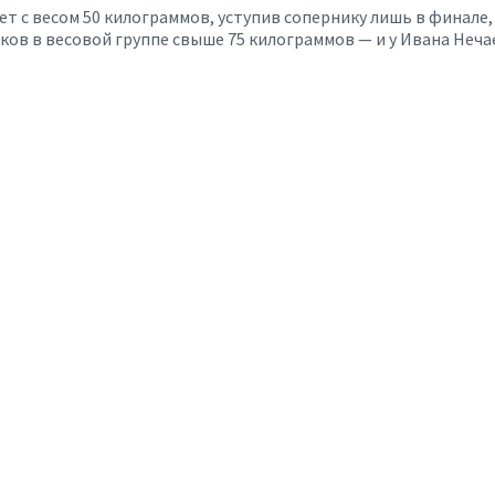
ет с весом 50 килограммов, уступив сопернику лишь в финале
ов в весовой группе свыше 75 килограммов — и у Ивана Неча