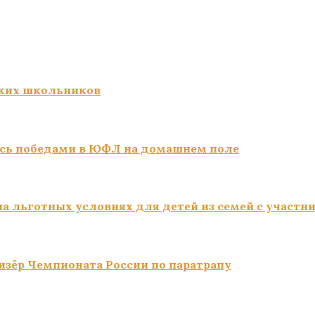
ких школьников
сь победами в ЮФЛ на домашнем поле
а льготных условиях для детей из семей с участн
изёр Чемпионата России по паратрапу