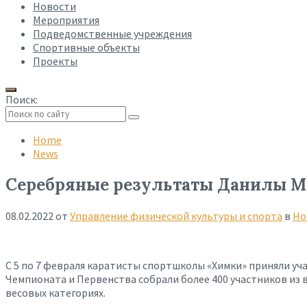
Новости
Мероприятия
Подведомственные учреждения
Спортивные объекты
Проекты
Поиск:
Collapse
search
Home
News
Серебряные результаты Данилы Мо
08.02.2022
от
Управление физической культуры и спорта
в
Но
С 5 по 7 февраля каратисты спортшколы «Химки» приняли уч
Чемпионата и Первенства собрали более 400 участников из в
весовых категориях.