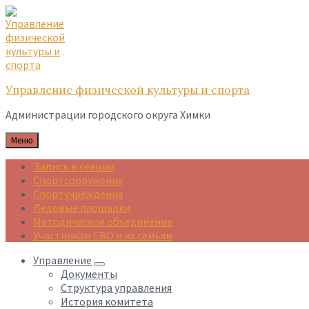
Skip
Skip
Skip
to
to
to
content
main
footer
navigation
Управление физической культуры и спорта
Администрации городского округа Химки
Меню
Запись в секции
Спортсооружения
Спортучреждения
Ледовые площадки
Методическое объединение
Участникам СВО и их семьям
Управление
Документы
Структура управления
История комитета