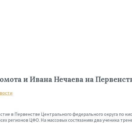
мота и Ивана Нечаева на Первенст
вости
астие в Первенстве Центрального федерального округа по ки
сех регионов ЦФО. На массовых состязаниях два ученика трен