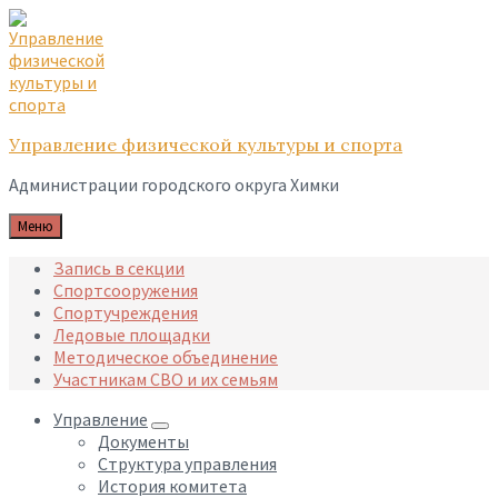
Skip
Skip
Skip
to
to
to
content
main
footer
navigation
Управление физической культуры и спорта
Администрации городского округа Химки
Меню
Запись в секции
Спортсооружения
Спортучреждения
Ледовые площадки
Методическое объединение
Участникам СВО и их семьям
Управление
Документы
Структура управления
История комитета