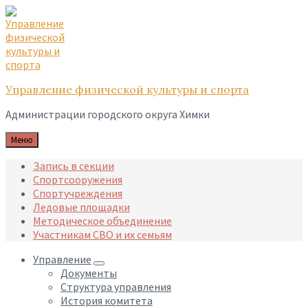
Skip
Skip
Skip
to
to
to
content
main
footer
navigation
Управление физической культуры и спорта
Администрации городского округа Химки
Меню
Запись в секции
Спортсооружения
Спортучреждения
Ледовые площадки
Методическое объединение
Участникам СВО и их семьям
Управление
Документы
Структура управления
История комитета