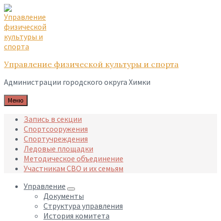
Skip
Skip
Skip
to
to
to
content
main
footer
navigation
Управление физической культуры и спорта
Администрации городского округа Химки
Меню
Запись в секции
Спортсооружения
Спортучреждения
Ледовые площадки
Методическое объединение
Участникам СВО и их семьям
Управление
Документы
Структура управления
История комитета