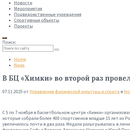
Новости
Мероприятия
Подведомственные учреждения
Спортивные объекты
Проекты
Поиск:
Collapse
search
Home
News
В БЦ «Химки» во второй раз пров
07.11.2025
от
Управление физической культуры и спорта
в
Но
С 5 по 7 ноября в баскетбольном центре «Химки» организов
которые собрали более 400 спортсменов младше 15 лет из Ро
увеличилось почти в два раза. Медали разыгрывались в ли
фехтованию Софья Великая, Александр Ширшов и Юрий Пос