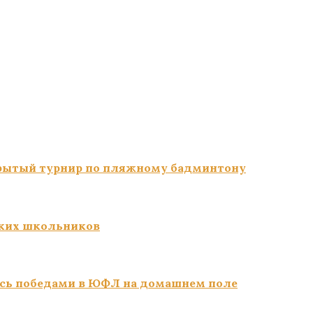
ткрытый турнир по пляжному бадминтону
ких школьников
сь победами в ЮФЛ на домашнем поле