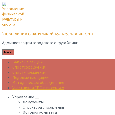
Skip
Skip
Skip
to
to
to
content
main
footer
navigation
Управление физической культуры и спорта
Администрации городского округа Химки
Меню
Запись в секции
Спортсооружения
Спортучреждения
Ледовые площадки
Методическое объединение
Участникам СВО и их семьям
Управление
Документы
Структура управления
История комитета