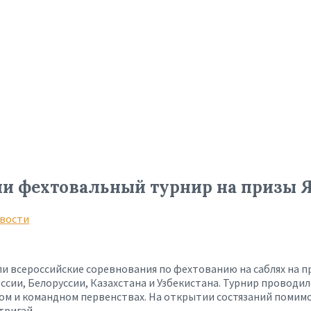
ели фехтовальный турнир на призы 
вости
али всероссийские соревнования по фехтованию на саблях на
ссии, Белоруссии, Казахстана и Узбекистана. Турнир проводил
чном и командном первенствах. На открытии состязаний поми
тригай.