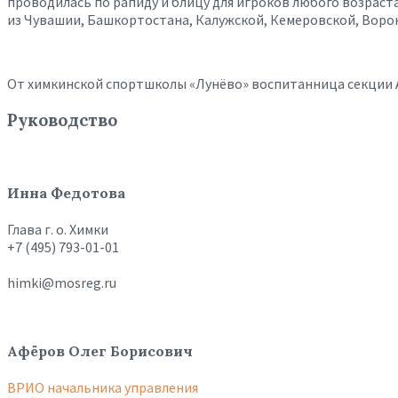
проводилась по рапиду и блицу для игроков любого возраста
из Чувашии, Башкортостана, Калужской, Кемеровской, Ворон
От химкинской спортшколы «Лунёво» воспитанница секции Ан
Руководство
Инна Федотова
Глава г. о. Химки
+7 (495) 793-01-01
himki@mosreg.ru
Афёров Олег Борисович
ВРИО начальника управления