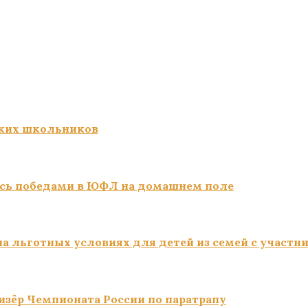
ких школьников
сь победами в ЮФЛ на домашнем поле
а льготных условиях для детей из семей с участн
изёр Чемпионата России по паратрапу