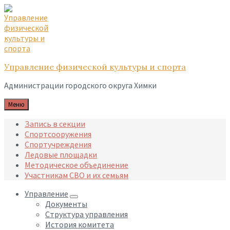
Skip
Skip
Skip
to
to
to
content
main
footer
navigation
Управление физической культуры и спорта
Администрации городского округа Химки
Меню
Запись в секции
Спортсооружения
Спортучреждения
Ледовые площадки
Методическое объединение
Участникам СВО и их семьям
Управление
Документы
Структура управления
История комитета