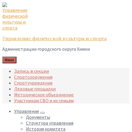
Skip
Skip
Skip
to
to
to
content
main
footer
navigation
Управление физической культуры и спорта
Администрации городского округа Химки
Меню
Запись в секции
Спортсооружения
Спортучреждения
Ледовые площадки
Методическое объединение
Участникам СВО и их семьям
Управление
Документы
Структура управления
История комитета