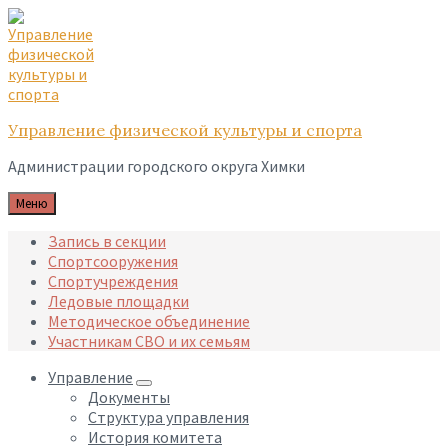
Skip
Skip
Skip
to
to
to
content
main
footer
navigation
Управление физической культуры и спорта
Администрации городского округа Химки
Меню
Запись в секции
Спортсооружения
Спортучреждения
Ледовые площадки
Методическое объединение
Участникам СВО и их семьям
Управление
Документы
Структура управления
История комитета