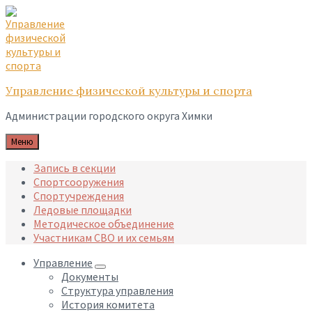
Skip
Skip
Skip
to
to
to
content
main
footer
navigation
Управление физической культуры и спорта
Администрации городского округа Химки
Меню
Запись в секции
Спортсооружения
Спортучреждения
Ледовые площадки
Методическое объединение
Участникам СВО и их семьям
Управление
Документы
Структура управления
История комитета