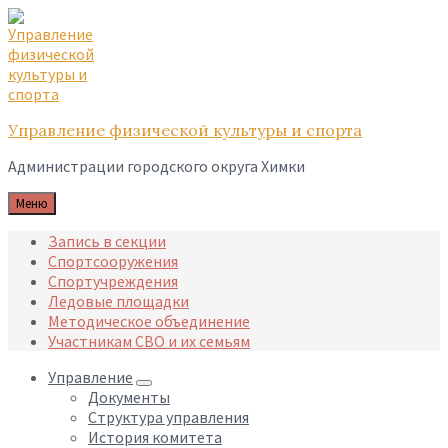
Skip
Skip
Skip
to
to
to
content
main
footer
navigation
Управление физической культуры и спорта
Администрации городского округа Химки
Меню
Запись в секции
Спортсооружения
Спортучреждения
Ледовые площадки
Методическое объединение
Участникам СВО и их семьям
Управление
Документы
Структура управления
История комитета