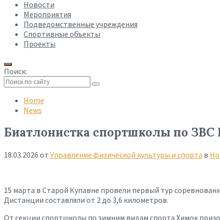
Новости
Мероприятия
Подведомственные учреждения
Спортивные объекты
Проекты
Поиск:
Collapse
search
Home
News
Биатлонистка спортшколы по ЗВС 
18.03.2026
от
Управление физической культуры и спорта
в
Но
15 марта в Старой Купавне провели первый тур соревнования
Дистанции составляли от 2 до 3,6 километров.
От секции спортшколы по зимним видам спорта Химок призо