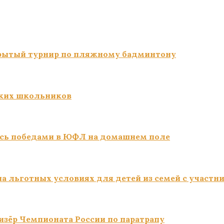
ткрытый турнир по пляжному бадминтону
ких школьников
сь победами в ЮФЛ на домашнем поле
а льготных условиях для детей из семей с участн
изёр Чемпионата России по паратрапу