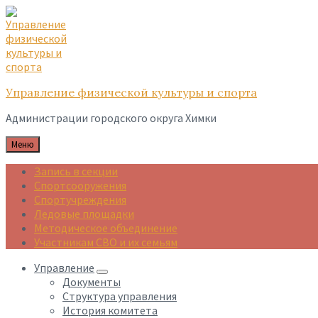
Skip
Skip
Skip
to
to
to
content
main
footer
navigation
Управление физической культуры и спорта
Администрации городского округа Химки
Меню
Запись в секции
Спортсооружения
Спортучреждения
Ледовые площадки
Методическое объединение
Участникам СВО и их семьям
Управление
Документы
Структура управления
История комитета