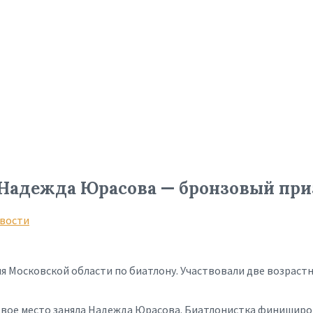
Надежда Юрасова — бронзовый приз
вости
 Московской области по биатлону. Участвовали две возрастны
вое место заняла Надежда Юрасова. Биатлонистка финиширов