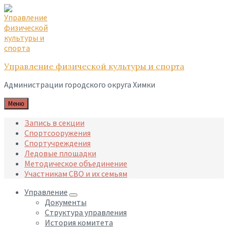
Skip
Skip
Skip
to
to
to
content
main
footer
navigation
Управление физической культуры и спорта
Администрации городского округа Химки
Меню
Запись в секции
Спортсооружения
Спортучреждения
Ледовые площадки
Методическое объединение
Участникам СВО и их семьям
Управление
Документы
Структура управления
История комитета