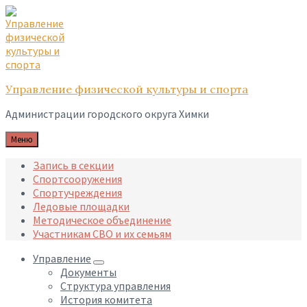
Skip
Skip
Skip
to
to
to
content
main
footer
navigation
Управление физической культуры и спорта
Администрации городского округа Химки
Меню
Запись в секции
Спортсооружения
Спортучреждения
Ледовые площадки
Методическое объединение
Участникам СВО и их семьям
Управление
Документы
Структура управления
История комитета