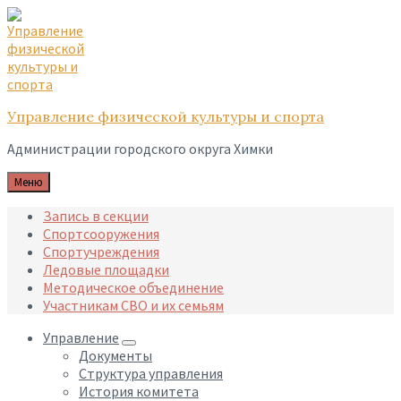
Skip
Skip
Skip
to
to
to
content
main
footer
navigation
Управление физической культуры и спорта
Администрации городского округа Химки
Меню
Запись в секции
Спортсооружения
Спортучреждения
Ледовые площадки
Методическое объединение
Участникам СВО и их семьям
Управление
Документы
Структура управления
История комитета