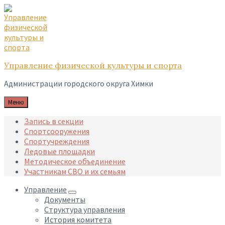
Skip
Skip
Skip
to
to
to
content
main
footer
navigation
Управление физической культуры и спорта
Администрации городского округа Химки
Меню
Запись в секции
Спортсооружения
Спортучреждения
Ледовые площадки
Методическое объединение
Участникам СВО и их семьям
Управление
Документы
Структура управления
История комитета