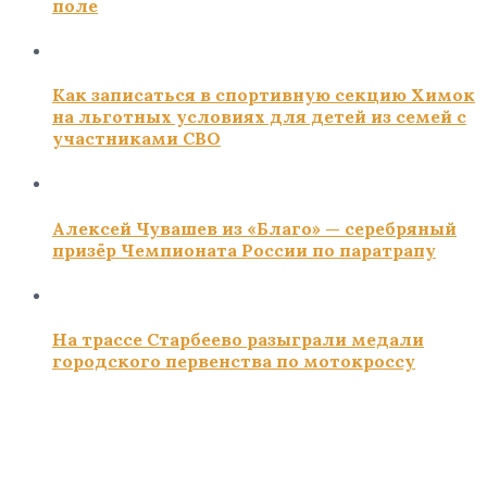
поле
Как записаться в спортивную секцию Химок
на льготных условиях для детей из семей с
участниками СВО
Алексей Чувашев из «Благо» — серебряный
призёр Чемпионата России по паратрапу
На трассе Старбеево разыграли медали
городского первенства по мотокроссу