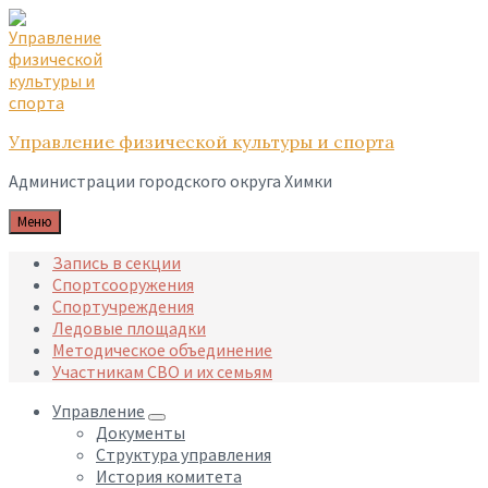
Skip
Skip
Skip
to
to
to
content
main
footer
navigation
Управление физической культуры и спорта
Администрации городского округа Химки
Меню
Запись в секции
Спортсооружения
Спортучреждения
Ледовые площадки
Методическое объединение
Участникам СВО и их семьям
Управление
Документы
Структура управления
История комитета