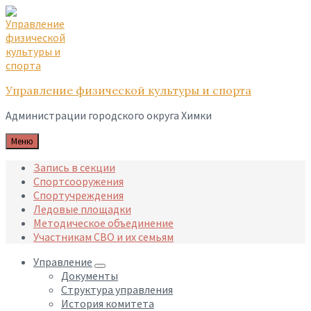
Skip
Skip
Skip
to
to
to
content
main
footer
navigation
Управление физической культуры и спорта
Администрации городского округа Химки
Меню
Запись в секции
Спортсооружения
Спортучреждения
Ледовые площадки
Методическое объединение
Участникам СВО и их семьям
Управление
Документы
Структура управления
История комитета