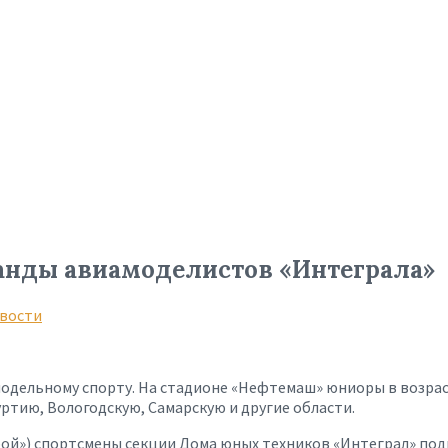
манды авиамоделистов «Интеграла»
вости
модельному спорту. На стадионе «Нефтемаш» юниоры в возраст
ртию, Вологодскую, Самарскую и другие области.
бой») спортсмены секции Дома юных техников «Интеграл» под