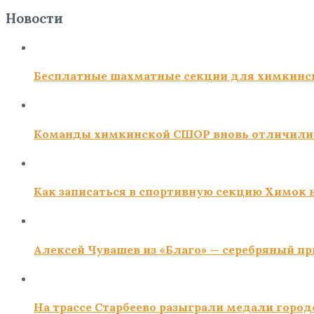
Новости
Бесплатные шахматные секции для химкинс
Команды химкинской СШОР вновь отличили
Как записаться в спортивную секцию Химок н
Алексей Чувашев из «Благо» — серебряный пр
На трассе Старбеево разыграли медали город