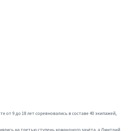
е от 9 до 18 лет соревновались в составе 40 экипажей,
нялись на третью ступень командного зачёта, а Дмитрий