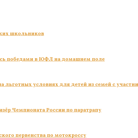
ких школьников
сь победами в ЮФЛ на домашнем поле
а льготных условиях для детей из семей с участн
изёр Чемпионата России по паратрапу
ского первенства по мотокроссу