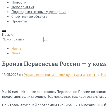
Новости
Мероприятия
Подведомственные учреждения
Спортивные объекты
Проекты
Поиск:
Collapse
search
Home
News
Бронза Первенства России — у ко
13.05.2026
от
Управление физической культуры и спорта
в
Но
9 и 10 мая в Ижевске состоялось Первенство России по авиа
представлявших столицу, Подмосковье, Башкортостан, Удму
По итогам двух дней программы турнира F-2D («Воздушный 