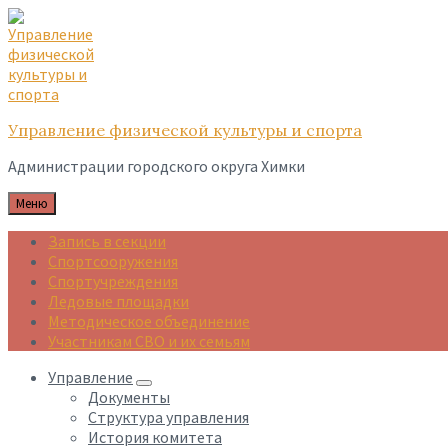
Skip
Skip
Skip
to
to
to
content
main
footer
navigation
Управление физической культуры и спорта
Администрации городского округа Химки
Меню
Запись в секции
Спортсооружения
Спортучреждения
Ледовые площадки
Методическое объединение
Участникам СВО и их семьям
Управление
Документы
Структура управления
История комитета