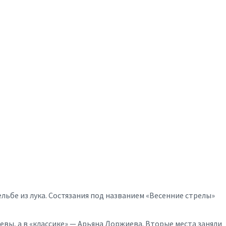
ьбе из лука. Состязания под названием «Весенние стрелы»
вы, а в «классике» — Арьяна Доржиева. Вторые места заняли