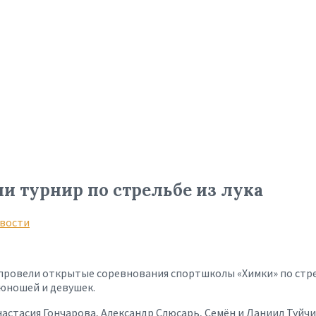
и турнир по стрельбе из лука
вости
провели открытые соревнования спортшколы «Химки» по стрел
 юношей и девушек.
стасия Гончарова, Александр Слюсарь, Семён и Даниил Туйчие