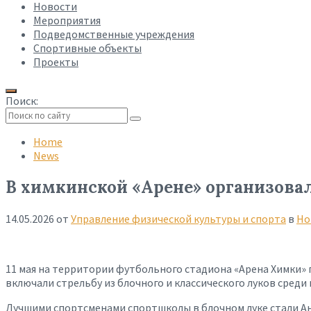
Новости
Мероприятия
Подведомственные учреждения
Спортивные объекты
Проекты
Поиск:
Collapse
search
Home
News
В химкинской «Арене» организовал
14.05.2026
от
Управление физической культуры и спорта
в
Но
11 мая на территории футбольного стадиона «Арена Химки» 
включали стрельбу из блочного и классического луков среди
Лучшими спортсменами спортшколы в блочном луке стали Ана