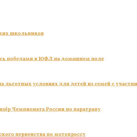
ких школьников
сь победами в ЮФЛ на домашнем поле
а льготных условиях для детей из семей с участн
изёр Чемпионата России по паратрапу
ского первенства по мотокроссу