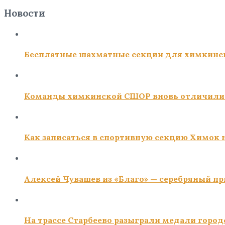
Новости
Бесплатные шахматные секции для химкинс
Команды химкинской СШОР вновь отличили
Как записаться в спортивную секцию Химок н
Алексей Чувашев из «Благо» — серебряный пр
На трассе Старбеево разыграли медали город