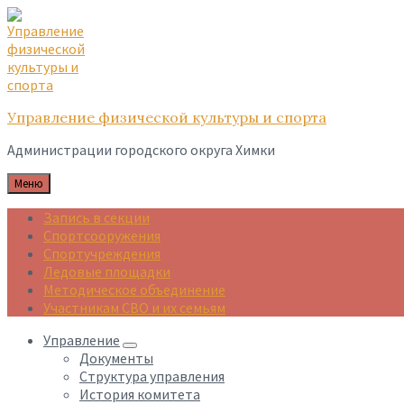
Skip
Skip
Skip
to
to
to
content
main
footer
navigation
Управление физической культуры и спорта
Администрации городского округа Химки
Меню
Запись в секции
Спортсооружения
Спортучреждения
Ледовые площадки
Методическое объединение
Участникам СВО и их семьям
Управление
Документы
Структура управления
История комитета