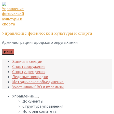
Skip
Skip
Skip
to
to
to
content
main
footer
navigation
Управление физической культуры и спорта
Администрации городского округа Химки
Меню
Запись в секции
Спортсооружения
Спортучреждения
Ледовые площадки
Методическое объединение
Участникам СВО и их семьям
Управление
Документы
Структура управления
История комитета