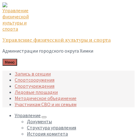
Skip
Skip
Skip
to
to
to
content
main
footer
navigation
Управление физической культуры и спорта
Администрации городского округа Химки
Меню
Запись в секции
Спортсооружения
Спортучреждения
Ледовые площадки
Методическое объединение
Участникам СВО и их семьям
Управление
Документы
Структура управления
История комитета