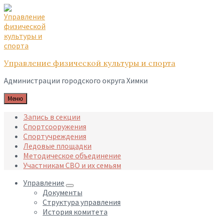
Skip
Skip
Skip
to
to
to
content
main
footer
navigation
Управление физической культуры и спорта
Администрации городского округа Химки
Меню
Запись в секции
Спортсооружения
Спортучреждения
Ледовые площадки
Методическое объединение
Участникам СВО и их семьям
Управление
Документы
Структура управления
История комитета