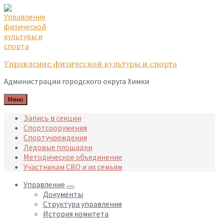
Skip
Skip
Skip
to
to
to
content
main
footer
navigation
Управление физической культуры и спорта
Администрации городского округа Химки
Меню
Запись в секции
Спортсооружения
Спортучреждения
Ледовые площадки
Методическое объединение
Участникам СВО и их семьям
Управление
Документы
Структура управления
История комитета