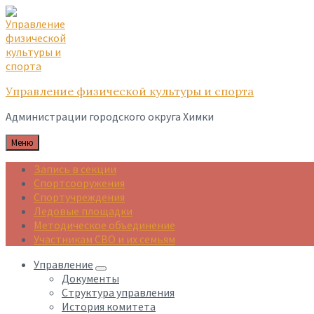
Skip
Skip
Skip
to
to
to
content
main
footer
navigation
Управление физической культуры и спорта
Администрации городского округа Химки
Меню
Запись в секции
Спортсооружения
Спортучреждения
Ледовые площадки
Методическое объединение
Участникам СВО и их семьям
Управление
Документы
Структура управления
История комитета