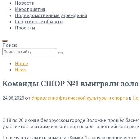
Новости
Мероприятия
Подведомственные учреждения
Спортивные объекты
Проекты
Поиск:
Collapse
search
Home
News
Команды СШОР №1 выиграли золото
24.06.2026
от
Управление физической культуры и спорта
в
Но
С 18 по 20 июня в белорусском городе Воложин прошёл баск
участие гости из химкинской спортшколы олимпийского резе
По результатам игр команда «Химки-2» заняла первое место