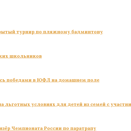
ткрытый турнир по пляжному бадминтону
ких школьников
сь победами в ЮФЛ на домашнем поле
а льготных условиях для детей из семей с участн
изёр Чемпионата России по паратрапу