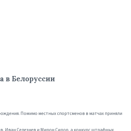
а в Белоруссии
 рождения. Помимо местных спортсменов в матчах приняли
ов, Иван Селезнев и Мирон Сидор, а конкурс штрафных