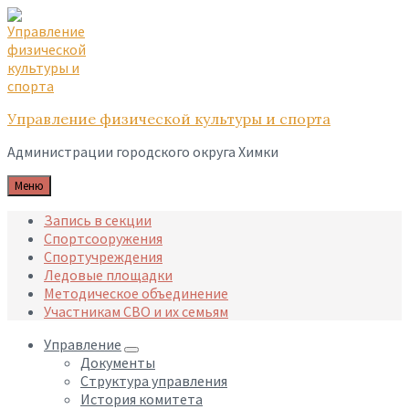
Skip
Skip
Skip
to
to
to
content
main
footer
navigation
Управление физической культуры и спорта
Администрации городского округа Химки
Меню
Запись в секции
Спортсооружения
Спортучреждения
Ледовые площадки
Методическое объединение
Участникам СВО и их семьям
Управление
Документы
Структура управления
История комитета