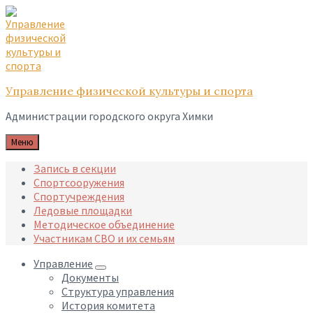
Skip
Skip
Skip
to
to
to
content
main
footer
navigation
Управление физической культуры и спорта
Администрации городского округа Химки
Меню
Запись в секции
Спортсооружения
Спортучреждения
Ледовые площадки
Методическое объединение
Участникам СВО и их семьям
Управление
Документы
Структура управления
История комитета