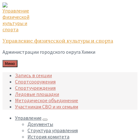
Skip
Skip
Skip
to
to
to
content
main
footer
navigation
Управление физической культуры и спорта
Администрации городского округа Химки
Меню
Запись в секции
Спортсооружения
Спортучреждения
Ледовые площадки
Методическое объединение
Участникам СВО и их семьям
Управление
Документы
Структура управления
История комитета