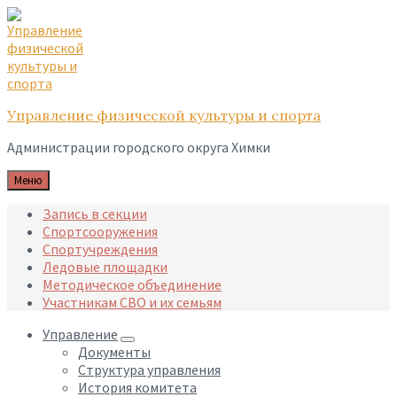
Skip
Skip
Skip
to
to
to
content
main
footer
navigation
Управление физической культуры и спорта
Администрации городского округа Химки
Меню
Запись в секции
Спортсооружения
Спортучреждения
Ледовые площадки
Методическое объединение
Участникам СВО и их семьям
Управление
Документы
Структура управления
История комитета