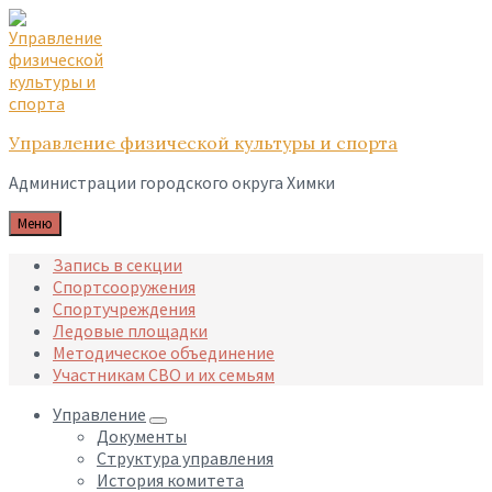
Skip
Skip
Skip
to
to
to
content
main
footer
navigation
Управление физической культуры и спорта
Администрации городского округа Химки
Меню
Запись в секции
Спортсооружения
Спортучреждения
Ледовые площадки
Методическое объединение
Участникам СВО и их семьям
Управление
Документы
Структура управления
История комитета