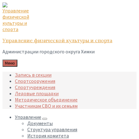
Skip
Skip
Skip
to
to
to
content
main
footer
navigation
Управление физической культуры и спорта
Администрации городского округа Химки
Меню
Запись в секции
Спортсооружения
Спортучреждения
Ледовые площадки
Методическое объединение
Участникам СВО и их семьям
Управление
Документы
Структура управления
История комитета